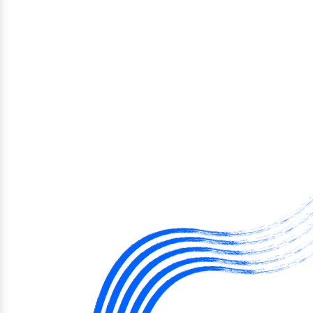
Celková cena plotu
0 Kč