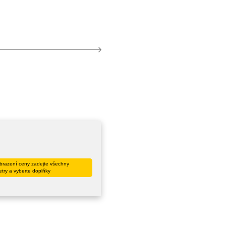
brazení ceny zadejte všechny
try a vyberte doplňky