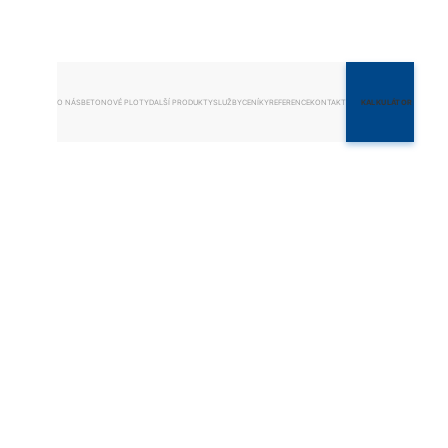
O NÁS
BETONOVÉ PLOTY
DALŠÍ PRODUKTY
SLUŽBY
CENÍKY
REFERENCE
KONTAKT
KALKULÁTOR