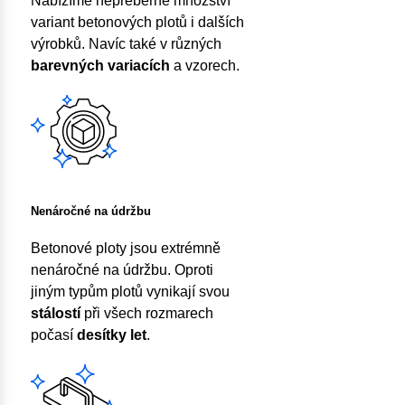
Nabízíme nepřeberné množství
variant betonových plotů i dalších
výrobků. Navíc také v různých
barevných variacích
a vzorech.
Nenáročné na údržbu
Betonové ploty jsou extrémně
nenáročné na údržbu. Oproti
jiným typům plotů vynikají svou
stálostí
při všech rozmarech
počasí
desítky let
.