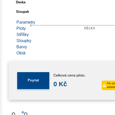
Deska
Sloupek
Parametry
Ploty
Stříšky
Sloupky
Barvy
Otisk
Celková cena plotu:
Poptat
0
Kč
Pro zo
parame